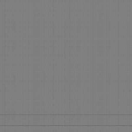
Nyhetsbrev januari 2015.
Nyhet
Skutskär 20150120. Igår fortsatte jag
Skutsk
och Brian Marston att göra klart CD
bygga
´n "Heartbreak Highway" med
komme