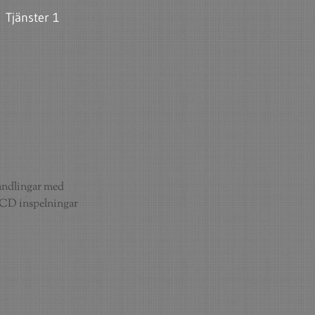
Tjänster 1
handlingar med 
e CD inspelningar 