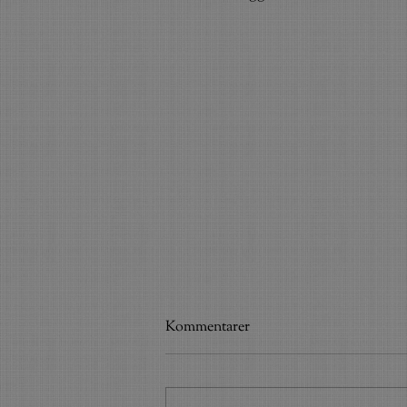
NYHETSBREV.
Kommentarer
Nu var det länge sedan det skrevs
något inlägg här, men vi har haft
fullt upp med att Turnéra, bygga