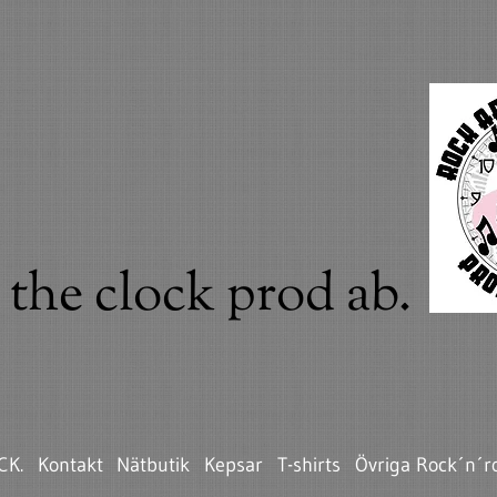
the clock prod ab.
CK.
Kontakt
Nätbutik
Kepsar
T-shirts
Övriga Rock´n´ro