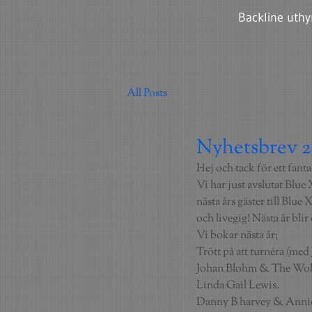
Backline uthy
All Posts
Nyhetsbrev 2
Hej och tack för ett fantas
Vi har just avslutat Blue
nästa års gäster till Blu
och livegig! Nästa år blir
Vi bokar nästa år;
Trött på att turnéra (med
Johan Blohm & The Wolv
Linda Gail Lewis.
Danny B harvey & Annie