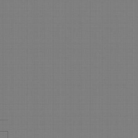
sbrev januari 2015.
är 20150119. Vi håller på att
 en ny hemsida som vi
r att uppdatera några gånger