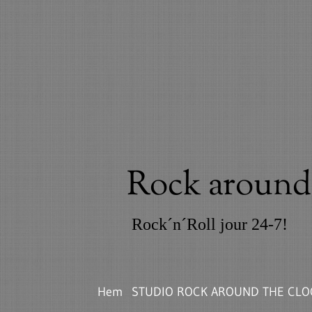
Rock around 
Rock´n´Roll jour 24-7!
Hem
STUDIO ROCK AROUND THE CLO