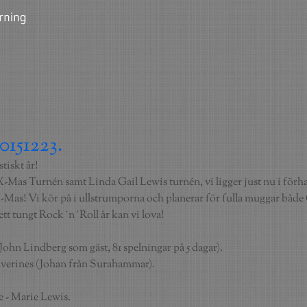
rning
0151223.
tiskt år!
 X-Mas Turnén samt Linda Gail Lewis turnén, vi ligger just nu i för
e X-Mas! Vi kör på i ullstrumporna och planerar för fulla muggar båd
 ett tungt Rock´n´Roll år kan vi lova!
 John Lindberg som gäst, 81 spelningar på 5 dagar).
erines (Johan från Surahammar).
 - Marie Lewis.