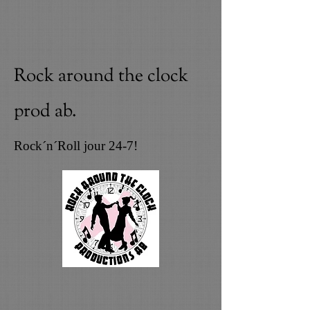
Rock around the clock
prod ab.
Rock´n´Roll jour 24-7!