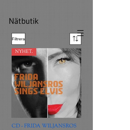
Nätbutik
Filtrera
NYHET.
CD - FRIDA WILJANSROS