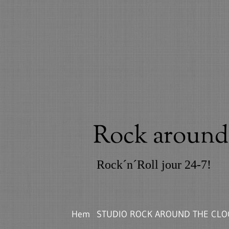
Rock around 
Rock´n´Roll jour 24-7!
Hem
STUDIO ROCK AROUND THE CLO