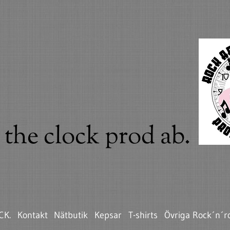
the clock prod ab.
CK.
Kontakt
Nätbutik
Kepsar
T-shirts
Övriga Rock´n´ro