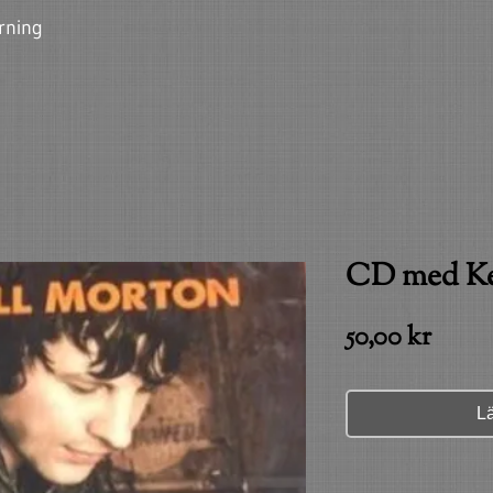
rning
CD med Ke
Pris
50,00 kr
L