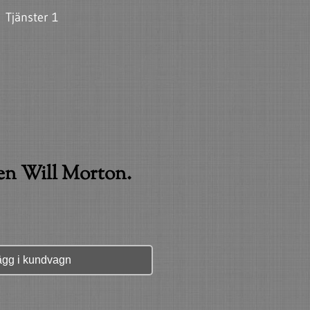
Tjänster 1
n Will Morton.
ägg i kundvagn