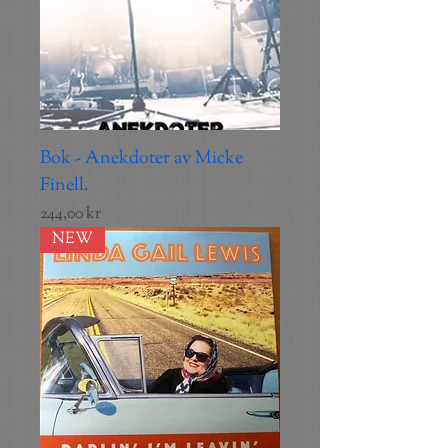
Bok - Anekdoter av Micke
Finell.
Pris
244,00 kr
NEW