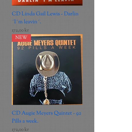
CD Linda Gail Lewis - Darlin
´I´m leavin´.
Pris
172,00 kr
NEW
CD Augie Meyers Quintet - 92
Pills a week.
Pris
172,00 kr