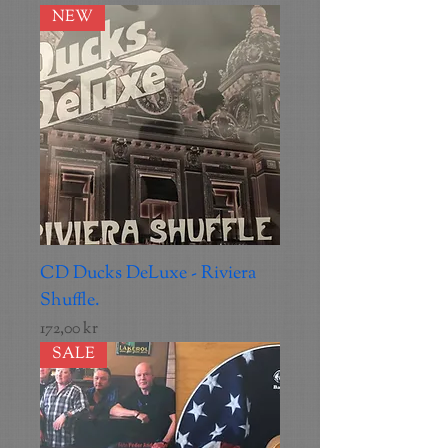
NEW
CD Ducks DeLuxe - Riviera
Shuffle.
Pris
172,00 kr
SALE