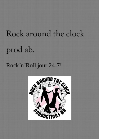
Rock around the clock
prod ab.
Rock´n´Roll jour 24-7!