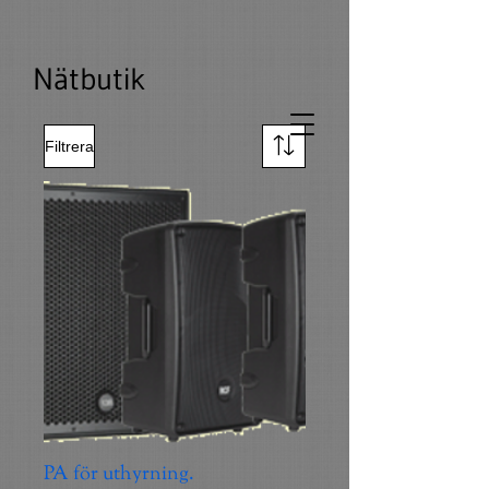
Nätbutik
Filtrera
PA för uthyrning.